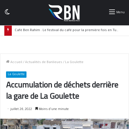
Switch
Menu
skin
Café Ben Rahim : Le festival du café pour la première fois en Tunisie et de précieux prix vous attendent
Accueil
/
Actualités de Banlieues
/
La Goulette
La Goulette
Accumulation de déchets derrière
la gare de La Goulette
juillet 26, 2022
Moins d’une minute