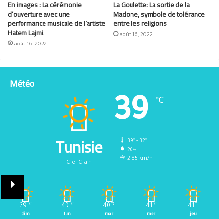
En images : La cérémonie
La Goulette: La sortie de la
d’ouverture avec une
Madone, symbole de tolérance
performance musicale de l’artiste
entre les religions
Hatem Lajmi.
août 16, 2022
août 16, 2022
Météo
39
℃
Tunisie
39º - 32º
20%
2.85 km/h
Ciel Clair
39
℃
40
℃
40
℃
41
℃
41
℃
dim
lun
mar
mer
jeu