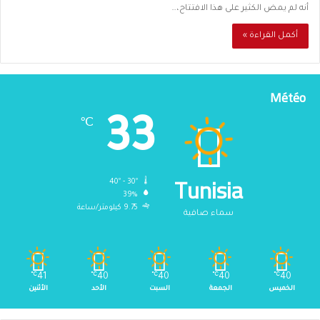
أنه لم يمض الكثير على هذا الافتتاح،…
أكمل القراءة »
Météo
33
℃
Tunisia
40º - 30º
39%
9.75 كيلومتر/ساعة
سماء صافية
℃
41
℃
40
℃
40
℃
40
℃
40
الخميس
الجمعة
السبت
الأحد
الأثنين