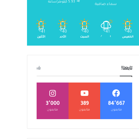
5.93 كيلومتر/ساعة
سماء صافية
℃
41
℃
40
℃
40
℃
41
℃
40
الخميس
الجمعة
السبت
الأحد
الأثنين
تابعنا!
3٬000
389
84٬667
متابعون
متابعون
متابعون