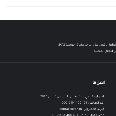
على الواب منذ 12 جويلية 2012.
لأخبار المحلية
اتصل بنا
العنوان: 8 نهج الحفصيين, المرسى, تونس 2078
رقم الهاتف : 00216.54.400.104
البريد الالكتروني: contact@rbn.tn
مصلحة التسويق : 00216.54.400.454