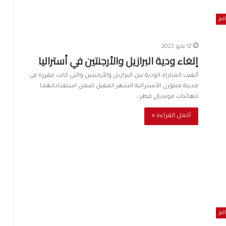
الم
12 مايو 2022
إلغاء ودية البرازيل والأرجنتين في أستراليا
ألغيت المباراة الودية بين البرازيل والأرجنتين والتي كانت مقررة في
مدينة مبلورن الأسترالية الشهر المقبل ضمن استعداداتهما
لنهائيات مونديال قطر…
أكمل القراءة »
الم