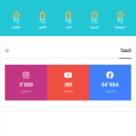
℃
41
℃
40
℃
40
℃
40
℃
41
الجمعة
السبت
الأحد
الأثنين
الثلاثاء
تابعنا!
3٬000
389
84٬664
متابعون
متابعون
متابعون