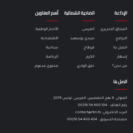
الإذاعة
الضاحية الشمالية
أهم العناوين
الميثاق التحريري
المرسى
الأخبار الوطنية
البرامج
سيدي بوسعيد
الاقتصادية
اتصل بنا
قرطاج
سياحية
إشهار
الكرم
الرياضة
من نحن؟
حلق الوادي
محتوى مدعوم
اتصل بنا
العنوان: 8 نهج الحفصيين, المرسى, تونس 2078
رقم الهاتف : 00216.54.400.104
البريد الالكتروني: contact@rbn.tn
مصلحة التسويق : 00216.54.400.454