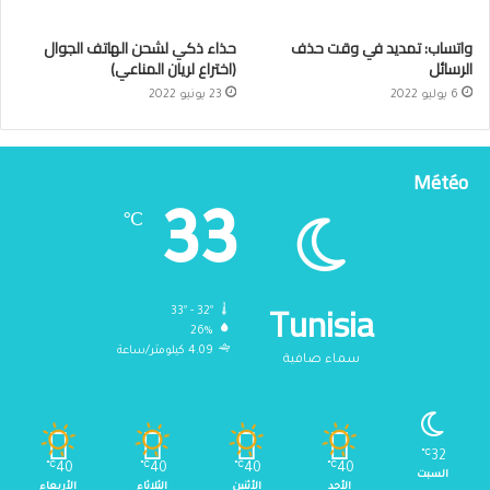
واتساب: تمديد في وقت حذف
حذاء ذكي لشحن الهاتف الجوال
الرسائل
(اختراع لريان المناعي)
6 يوليو 2022
23 يونيو 2022
Météo
33
℃
Tunisia
33º - 32º
26%
4.09 كيلومتر/ساعة
سماء صافية
℃
32
℃
40
℃
40
℃
40
℃
40
السبت
الأحد
الأثنين
الثلاثاء
الأربعاء