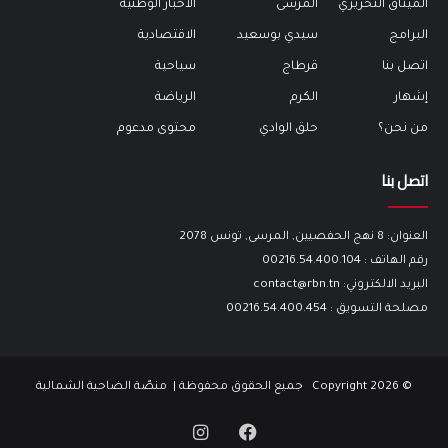
الميثاق التحريري
المرسى
الأخبار الوطنية
البرامج
سيدي بوسعيد
الاقتصادية
اتصل بنا
قرطاج
سياحية
إشهار
الكرم
الرياضة
من نحن؟
حلق الوادي
محتوى مدعوم
اتصل بنا
العنوان: 8 نهج الحفصيين, المرسى, تونس 2078
رقم الهاتف : 00216.54.400.104
البريد الالكتروني: contact@rbn.tn
مصلحة التسويق : 00216.54.400.454
© Copyright 2026
جميع الحقوق محفوظة
|
منصّة الضاحية الشمالية
فيسبوك
انستقرام